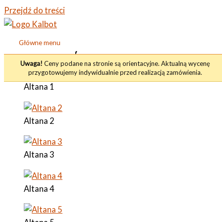
Przejdź do treści
Główne menu
Altany i Pawilony
Uwaga!
Ceny podane na stronie są orientacyjne. Aktualną wycenę
przygotowujemy indywidualnie przed realizacją zamówienia.
Altana 1
Altana 2
Altana 3
Altana 4