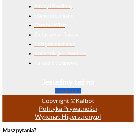
Altany i Pawilony
Domki drewniane
Garaże i Wiaty
Zadaszenia i Tarasy
Pokrycia dachowe
Konstrukcje drewniane
Parasole trzcinowe
Jesteśmy też na
Facebook-f
Copyright ©Kalbot
Polityka Prywatności
Wykonał: Hiperstrony.pl
Masz pytania?